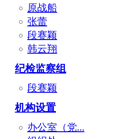
原战船
张蕾
段赛颖
韩云翔
纪检监察组
段赛颖
机构设置
办公室（党...